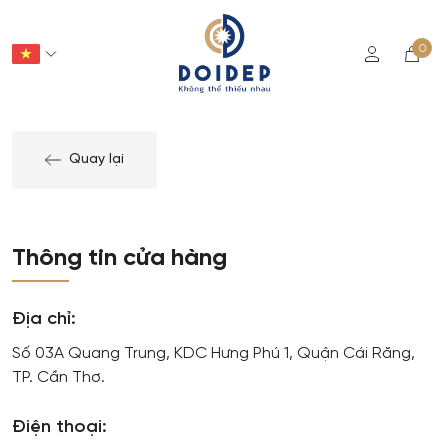
0
Quay lại
Thông tin cửa hàng
Địa chỉ:
Số 03A Quang Trung, KDC Hưng Phú 1, Quận Cái Răng,
TP. Cần Thơ.
DOIDEP
T
Điện thoại:
DOIDEP ra đời với ý niệm được song hành, tô điểm
T