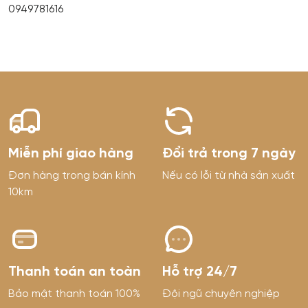
0949781616
cho đời sống tinh thần của khách hàng bằng những
t
sản phẩm chất lượng và dịch vụ chu đáo được nuôi
c
dưỡng bởi đam mê và sự tận tâm của các thế hệ con
đ
người Đôi Dép.
Miễn phí giao hàng
Đổi trả trong 7 ngày
Đơn hàng trong bán kính
Nếu có lỗi từ nhà sản xuất
10km
Thanh toán an toàn
Hỗ trợ 24/7
Bảo mật thanh toán 100%
Đội ngũ chuyên nghiệp