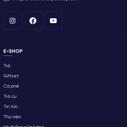
E-SHOP
Trà
Giftset
Cà phê
Trà cụ
Tin tức
Thư viện