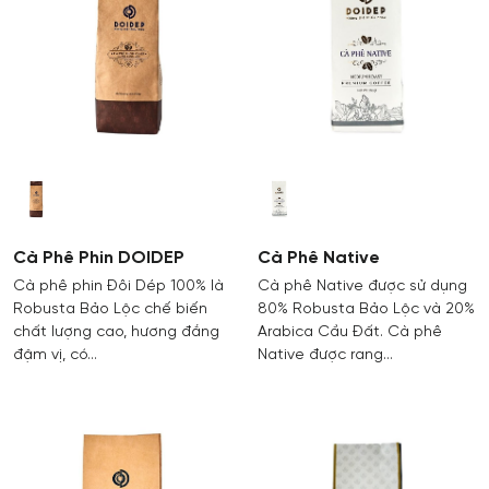
cho đời sống tinh thần của khách hàng bằng những
t
sản phẩm chất lượng và dịch vụ chu đáo được nuôi
c
dưỡng bởi đam mê và sự tận tâm của các thế hệ con
đ
người Đôi Dép.
Cà Phê Phin DOIDEP
Cà Phê Native
Cà phê phin Đôi Dép 100% là
Cà phê Native được sử dụng
Robusta Bảo Lộc chế biến
80% Robusta Bảo Lộc và 20%
chất lượng cao, hương đắng
Arabica Cầu Đất. Cà phê
đậm vị, có…
Native được rang…