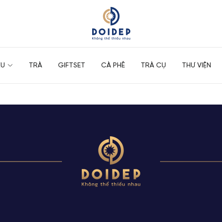
ỆU
TRÀ
GIFTSET
CÀ PHÊ
TRÀ CỤ
THƯ VIỆN