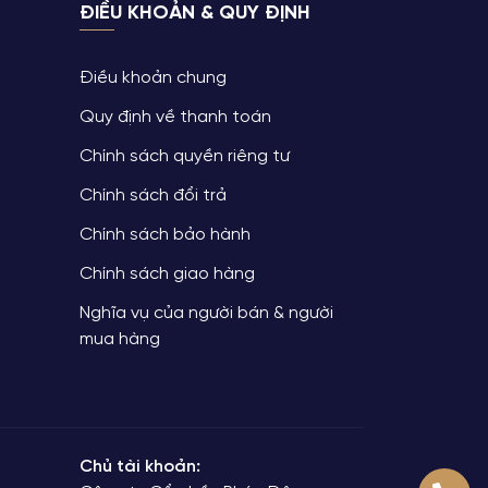
ĐIỀU KHOẢN & QUY ĐỊNH
Gunam
GUNAM chuyên kinh doanh các mặt hàng về cà phê
tự
và trà hòa tan, trà túi lọc với hương vị tinh tế. Thơm
Điều khoản chung
ngon, đậm đà và đa dạng cho mọi khẩu vị.
Quy định về thanh toán
Chính sách quyền riêng tư
Chính sách đổi trả
Chính sách bảo hành
Chính sách giao hàng
Nghĩa vụ của người bán & người
mua hàng
Chủ tài khoản: