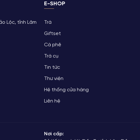
E-SHOP
Trà Rồng Vàng
 điểm
Trà Rồng Vàng ấp ủ hoài bão được chia sẻ với bạn
 những
bè tứ phương cái thi vị cùng niềm đam mê và lòng 
ảo Lộc, tỉnh Lâm
Trà
 nuôi
hào của việc thưởng thức tách Trà xanh thanh
Giftset
ế hệ
thuần của đất mẹ Bảo Lộc.
Cà phê
Trà cụ
Tin tức
Thư viện
Hệ thống cửa hàng
Liên hệ
Nơi cấp: