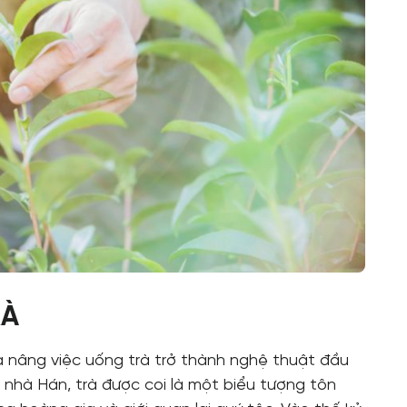
Trà Rồng Vàng
 điểm
Trà Rồng Vàng ấp ủ hoài bão được chia sẻ với bạn
 những
bè tứ phương cái thi vị cùng niềm đam mê và lòng 
 nuôi
hào của việc thưởng thức tách Trà xanh thanh
ế hệ
thuần của đất mẹ Bảo Lộc.
RÀ
à nâng việc uống trà trở thành nghệ thuật đầu
, nhà Hán, trà được coi là một biểu tượng tôn