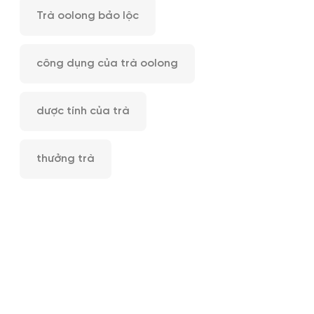
Trà oolong bảo lộc
công dụng của trà oolong
dược tính của trà
thưởng trà