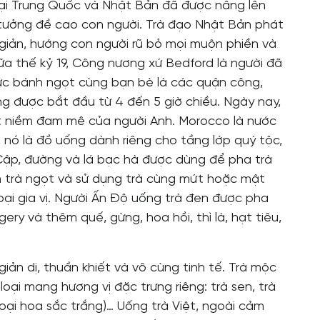
tại Trung Quốc và Nhật Bản đã được nâng lên
 tưởng đề cao con người. Trà đạo Nhật Bản phát
n giản, hướng con người rũ bỏ mọi muộn phiền và
ữa thế kỷ 19, Công nương xứ Bedford là người đã
hức bánh ngọt cùng bạn bè là các quận công,
g được bắt đầu từ 4 đến 5 giờ chiều. Ngày nay,
ột niềm đam mê của người Anh. Morocco là nước
, nó là đồ uống dành riêng cho tầng lớp quý tộc,
 Cập, đường và lá bạc hà được dùng để pha trà
h trà ngọt và sử dụng trà cùng mứt hoặc mật
ại gia vị. Người Ấn Độ uống trà đen được pha
ery và thêm quế, gừng, hoa hồi, thì là, hạt tiêu,
ản dị, thuần khiết và vô cùng tinh tế. Trà mộc
loại mang hương vị đặc trưng riêng: trà sen, trà
oại hoa sắc trắng)… Uống trà Việt, ngoài cảm