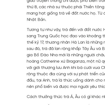
giáo truyền thống chỉ được phổ biến tron
thứ 8, các nhà sư thuộc phái Thiền tô
mang hạt giống trà về đất nước họ. Từ đ
Nhật Bản.
Tương tự như vậy, trà đến với đất nướ
sang Trung Quốc học đạo vào khoảng thế 
thế kỷ 17, thương nhân Hà Lan là những
sau đó, trà đã lan rộng khắp Tây Âu và 
gia Bồ Đào Nha mới là những người châu
hoàng Catherine xứ Braganza, một nữ qu
với giới thượng lưu Anh khi bà cưới vua 
rộng thuộc địa cùng với sự phát triển của
đầu, tại Anh, trà là thức uống dành cho n
nên phổ biến và được mọi người yêu thíc
Cách thưởng thức trà Á, Âu có gì khác 