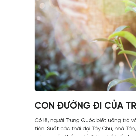
DOIDEP
DOIDEP ra đời với ý niệm được song hành, tô
cho đời sống tinh thần của khách hàng bằng
sản phẩm chất lượng và dịch vụ chu đáo được
dưỡng bởi đam mê và sự tận tâm của các th
con người Đôi Dép.
CON ĐƯỜNG ĐI CỦA T
Có lẽ, người Trung Quốc biết uống trà v
tiên. Suốt các thời đại Tây Chu, nhà Tần