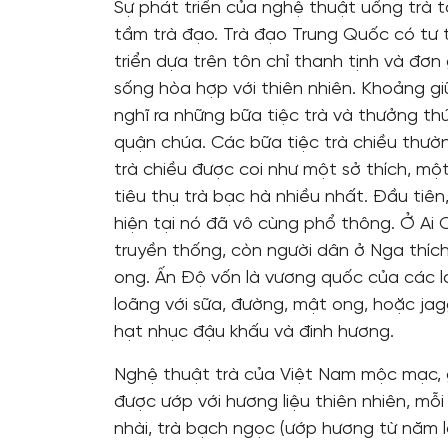
Sự phát triển của nghệ thuật uống trà 
tầm trà đạo. Trà đạo Trung Quốc có tư
triển dựa trên tôn chỉ thanh tịnh và đơ
sống hòa hợp với thiên nhiên. Khoảng gi
nghĩ ra những bữa tiệc trà và thưởng t
quận chúa. Các bữa tiệc trà chiều thườn
trà chiều được coi như một sở thích, m
tiêu thụ trà bạc hà nhiều nhất. Đầu tiên
hiện tại nó đã vô cùng phổ thông. Ở Ai
truyền thống, còn người dân ở Nga thíc
ong. Ấn Độ vốn là vương quốc của các lo
loãng với sữa, đường, mật ong, hoặc jagg
hạt nhục đậu khấu và đinh hương.
Nghệ thuật trà của Việt Nam mộc mạc, gi
được ướp với hương liệu thiên nhiên, mỗi 
nhài, trà bạch ngọc (ướp hương từ năm l