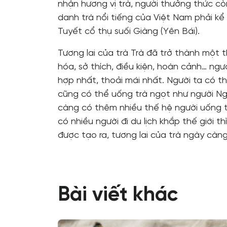
nhận hương vị trà, người thưởng thức c
danh trà nổi tiếng của Việt Nam phải kể
Tuyết cổ thụ suối Giàng (Yên Bái).
Tương lai của trà Trà đã trở thành một 
hóa, sở thích, điều kiện, hoàn cảnh… ng
hợp nhất, thoải mái nhất. Người ta có th
cũng có thể uống trà ngọt như người N
càng có thêm nhiều thế hệ người uống t
có nhiều người đi du lịch khắp thế giới t
được tạo ra, tương lai của trà ngày càn
Bài viết khác