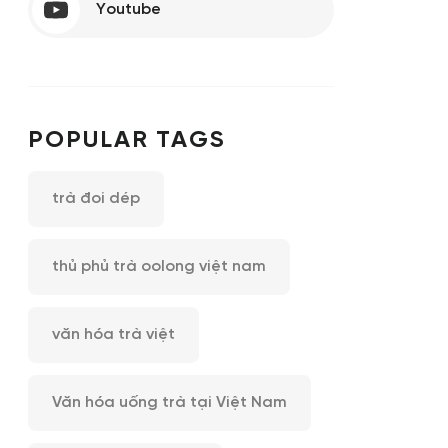
Youtube
Gunam
GUNAM chuyên kinh doanh các mặt hàng về cà phê
tự
và trà hòa tan, trà túi lọc với hương vị tinh tế. Thơm
ngon, đậm đà và đa dạng cho mọi khẩu vị.
POPULAR TAGS
trà đoi dép
thủ phủ trà oolong việt nam
văn hóa trà việt
Văn hóa uống trà tại Việt Nam