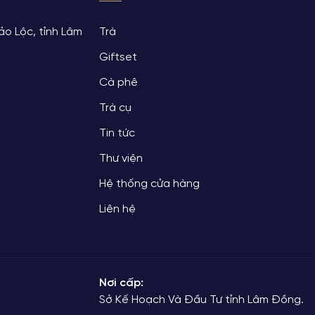
ảo Lộc, tỉnh Lâm
Trà
Giftset
Cà phê
Trà cụ
Tin tức
Thư viện
Hệ thống cửa hàng
Liên hệ
Nơi cấp:
Sở Kế Hoạch Và Đầu Tư tỉnh Lâm Đồng.