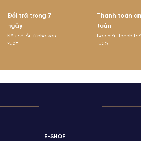
Đổi trả trong 7
Thanh toán a
ngày
toàn
Nếu có lỗi từ nhà sản
Bảo mật thanh to
xuất
100%
E-SHOP