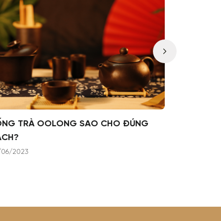
ỐNG TRÀ OOLONG SAO CHO ĐÚNG
LỊCH SỬ 
ÁCH?
22/05/2023
/06/2023