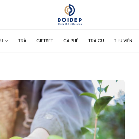
ỆU
TRÀ
GIFTSET
CÀ PHÊ
TRÀ CỤ
THƯ VIỆN