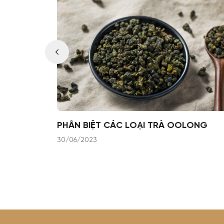
ƯA PHÙN!
PHÂN BIỆT CÁC LOẠI TRÀ OOLONG
30/06/2023