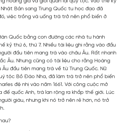
g hoàng gia và giới quan lại quý tộc. Vào thế kỷ
ng Nhật Bản sang Trung Quốc tu học đạo đã
ó, việc trồng và uống trà trở nên phổ biến ở
c Hàn Quốc bằng con đường các nhà tu hành
kỷ thứ 6, thứ 7. Nhiều tài liệu ghi rằng vào đầu
 người đầu tiên mang trà vào châu Âu. Rất nhanh
Bắc Âu. Nhưng cũng có tài liệu cho rằng Hoàng
 Âu đầu tiên mang trà về từ Trung Quốc. Nữ
ý tộc Bồ Đào Nha, đã làm trà trở nên phổ biến
Charles đệ nhị vào năm 1661. Với công cuộc mở
 đế quốc Anh, trà lan rộng ra khắp thế giới. Lúc
gười giàu, nhưng khi nó trở nên rẻ hơn, nó trở
h.
nhau?