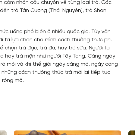
òn cảm nhận câu chuyện về từng loại trà. Các
 đến trà Tân Cương (Thái Nguyên), trà Shan
thức uống phổ biến ở nhiều quốc gia. Tùy văn
ười ta lựa chọn cho mình cách thưởng thức phù
ể chọn trà đạo, trà đá, hay trà sữa. Người ta
ga hay trà mặn như người Tây Tạng. Càng ngày
rà mới và khi thế giới ngày càng mở, ngày càng
hì những cách thưởng thức trà mới lại tiếp tục
g rộng mở.