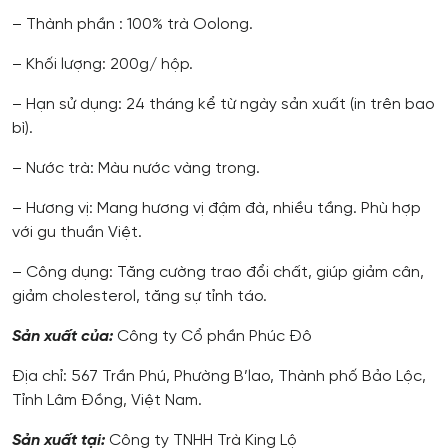
– Thành phần : 100% trà Oolong.
– Khối lượng: 200g/ hộp.
– Hạn sử dụng: 24 tháng kể từ ngày sản xuất (in trên bao
bì).
– Nước trà: Màu nước vàng trong.
– Hương vị: Mang hương vị đậm đà, nhiều tầng. Phù hợp
với gu thuần Việt.
– Công dụng: Tăng cường trao đổi chất, giúp giảm cân,
giảm cholesterol, tăng sự tỉnh táo.
Sản xuất của:
Công ty Cổ phần Phúc Đô
Địa chỉ: 567 Trần Phú, Phường B’lao, Thành phố Bảo Lộc,
Tỉnh Lâm Đồng, Việt Nam.
Sản xuất tại:
Công ty TNHH Trà King Lộ