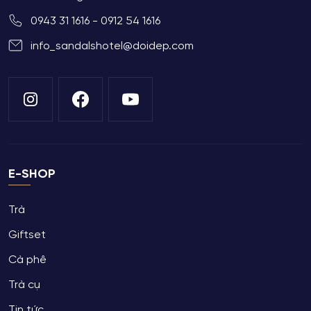
0943 31 1616 - 0912 54 1616
info_sandalshotel@doidep.com
E-SHOP
Trà
Giftset
Cà phê
Trà cụ
Tin tức