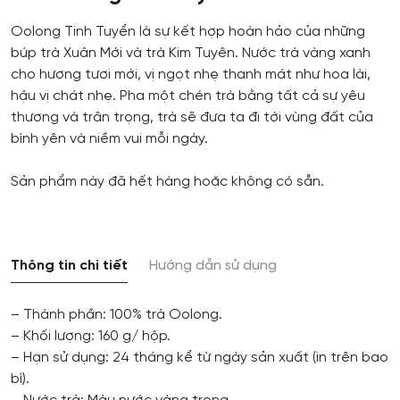
Oolong Tinh Tuyển là sự kết hợp hoàn hảo của những
búp trà Xuân Mới và trà Kim Tuyên. Nước trà vàng xanh
cho hương tươi mới, vị ngọt nhẹ thanh mát như hoa lài,
hậu vị chát nhẹ. Pha một chén trà bằng tất cả sự yêu
thương và trân trọng, trà sẽ đưa ta đi tới vùng đất của
bình yên và niềm vui mỗi ngày.
Sản phẩm này đã hết hàng hoặc không có sẵn.
Thông tin chi tiết
Hướng dẫn sử dụng
– Thành phần: 100% trà Oolong.
– Khối lượng: 160 g/ hộp.
– Hạn sử dụng: 24 tháng kể từ ngày sản xuất (in trên bao
bì).