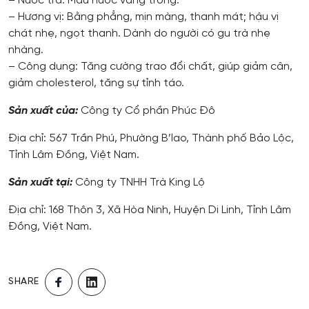
– Nước trà: Màu nước vàng trong.
– Hương vị: Bằng phẳng, mịn màng, thanh mát; hậu vị
chát nhẹ, ngọt thanh. Dành do người có gu trà nhẹ
nhàng.
– Công dụng: Tăng cường trao đổi chất, giúp giảm cân,
giảm cholesterol, tăng sự tỉnh táo.
Sản xuất của:
Công ty Cổ phần Phúc Đô
Địa chỉ: 567 Trần Phú, Phường B’lao, Thành phố Bảo Lộc,
Tỉnh Lâm Đồng, Việt Nam.
Sản xuất tại:
Công ty TNHH Trà King Lộ
Địa chỉ: 168 Thôn 3, Xã Hòa Ninh, Huyện Di Linh, Tỉnh Lâm
Đồng, Việt Nam.
SHARE